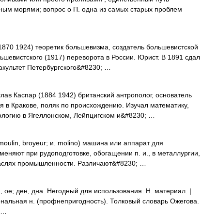
ым морями; вопрос о П. одна из самых старых проблем
870 1924) теоретик большевизма, создатель большевистской
ьшевистского (1917) переворота в России. Юрист. В 1891 сдал
акультет Петербургского&#8230; …
лав Каспар (1884 1942) британский антрополог, основатель
 в Кракове, поляк по происхождению. Изучал математику,
ологию в Ягеллонском, Лейпцигском и&#8230; …
ulin, broyeur; и. molino) машина или аппарат для
еняют при рудоподготовке, обогащении п. и., в металлургии,
траслях промышленности. Различают&#8230; …
е; ден, дна. Негодный для использования. Н. материал. |
ональная н. (профнепригодность). Толковый словарь Ожегова.
 …