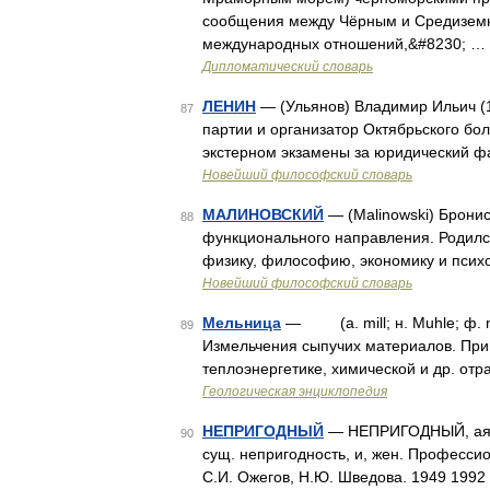
сообщения между Чёрным и Средиземн
международных отношений,&#8230; …
Дипломатический словарь
ЛЕНИН
— (Ульянов) Владимир Ильич (1
87
партии и организатор Октябрьского бол
экстерном экзамены за юридический ф
Новейший философский словарь
МАЛИНОВСКИЙ
— (Malinowski) Бронис
88
функционального направления. Родился
физику, философию, экономику и псих
Новейший философский словарь
Мельница
— (a. mill; н. Muhle; ф. mo
89
Измельчения сыпучих материалов. Прим
теплоэнергетике, химической и др. о
Геологическая энциклопедия
НЕПРИГОДНЫЙ
— НЕПРИГОДНЫЙ, ая, о
90
сущ. непригодность, и, жен. Професси
С.И. Ожегов, Н.Ю. Шведова. 1949 1992