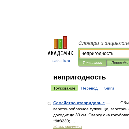
Словари и энциклоп
academic.ru
Толкования
Переводы
непригодность
Толкование
Перевод
Книги
Семейство ставридовые
— Обыкнове
81
веретенообразное туловище, заостренн
доходит до 30 см. Сверху она голубова
*&#8230; …
Жизнь животных