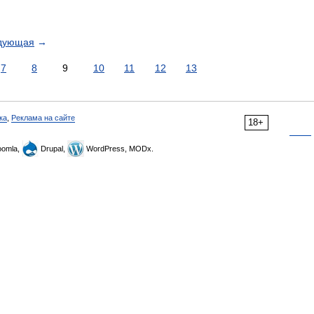
дующая
→
7
8
9
10
11
12
13
ка
,
Реклама на сайте
18+
omla,
Drupal,
WordPress, MODx.