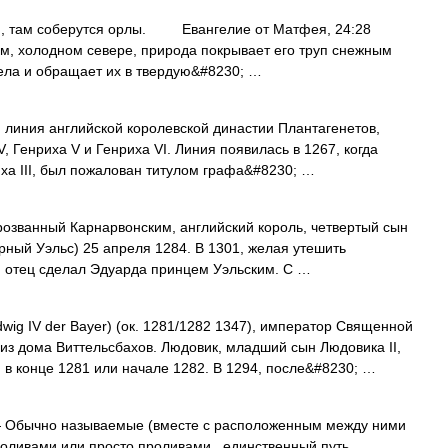
 там соберутся орлы. Евангелие от Матфея, 24:28
 холодном севере, природа покрывает его труп снежным
тела и обращает их в твердую&#8230; …
 линия английской королевской династии Плантагенетов,
, Генриха V и Генриха VI. Линия появилась в 1267, когда
ха III, был пожалован титулом графа&#8230; …
прозванный Карнарвонским, английский король, четвертый сын
рный Уэльс) 25 апреля 1284. В 1301, желая утешить
 отец сделал Эдуарда принцем Уэльским. С …
wig IV der Bayer) (ок. 1281/1282 1347), император Священной
из дома Виттельсбахов. Людовик, младший сын Людовика II,
, в конце 1281 или начале 1282. В 1294, после&#8230; …
Обычно называемые (вместе с расположенным между ними
ливами или просто проливами , единственный путь