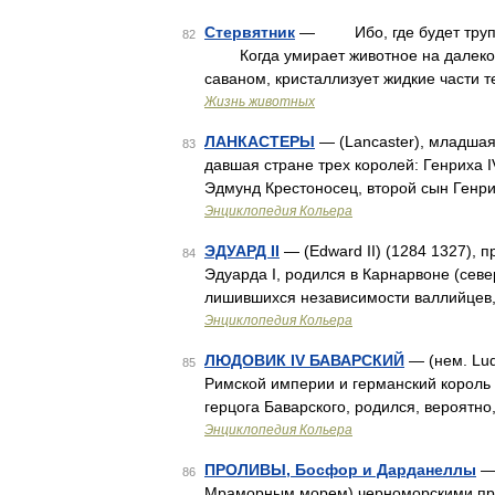
Стервятник
— Ибо, где будет труп,
82
Когда умирает животное на далеком,
саваном, кристаллизует жидкие части 
Жизнь животных
ЛАНКАСТЕРЫ
— (Lancaster), младшая
83
давшая стране трех королей: Генриха IV
Эдмунд Крестоносец, второй сын Генри
Энциклопедия Кольера
ЭДУАРД II
— (Edward II) (1284 1327), 
84
Эдуарда I, родился в Карнарвоне (севе
лишившихся независимости валлийцев,
Энциклопедия Кольера
ЛЮДОВИК IV БАВАРСКИЙ
— (нем. Lud
85
Римской империи и германский король 
герцога Баварского, родился, вероятно
Энциклопедия Кольера
ПРОЛИВЫ, Босфор и Дарданеллы
— 
86
Мраморным морем) черноморскими про